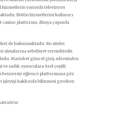
li hizmetlerin yanında televizyon
aktadır. Bütün hizmetlerini kullanıcı
et casino platformu, dünya çapında
eleri de bulunmaktadır. Bu siteler
eri almalarına sebebiyet vermektedir.
dadır. Mariobet güncel giriş adresinden
i ve sadık oyunculara özel çeşitli
u benzersiz eğlence platformuna göz
in işleyişi hakkında bilinmesi gereken
aktadırlar.