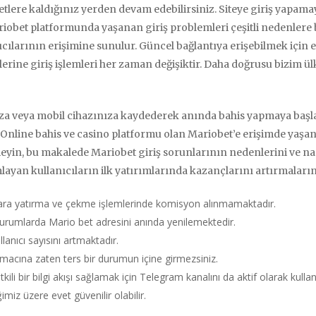
etlere kaldığınız yerden devam edebilirsiniz. Siteye giriş yapam
riobet platformunda yaşanan giriş problemleri çeşitli nedenlere ba
anıcılarının erişimine sunulur. Güncel bağlantıya erişebilmek içi
eslerine giriş işlemleri her zaman değişiktir. Daha doğrusu bizim 
ıza veya mobil cihazınıza kaydederek anında bahis yapmaya başlay
Online bahis ve casino platformu olan Mariobet’e erişimde yaşan
in, bu makalede Mariobet giriş sorunlarının nedenlerini ve nası
layan kullanıcıların ilk yatırımlarında kazançlarını artırmaların
ara yatırma ve çekme işlemlerinde komisyon alınmamaktadır.
durumlarda Mario bet adresini anında yenilemektedir.
lanıcı sayısını artmaktadır.
acına zaten ters bir durumun içine girmezsiniz.
tkili bir bilgi akışı sağlamak için Telegram kanalını da aktif olarak kull
iz üzere evet güvenilir olabilir.