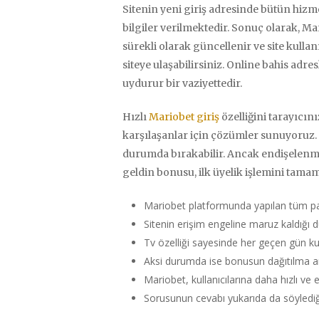
Sitenin yeni giriş adresinde bütün hizm
bilgiler verilmektedir. Sonuç olarak, Ma
sürekli olarak güncellenir ve site kull
siteye ulaşabilirsiniz. Online bahis adr
uydurur bir vaziyettedir.
Hızlı
Mariobet giriş
özelliğini tarayıcın
karşılaşanlar için çözümler sunuyoruz. 
durumda bırakabilir. Ancak endişelenmey
geldin bonusu, ilk üyelik işlemini tamam
Mariobet platformunda yapılan tüm p
Sitenin erişim engeline maruz kaldığı 
Tv özelliği sayesinde her geçen gün kul
Aksi durumda ise bonusun dağıtılma am
Mariobet, kullanıcılarına daha hızlı ve e
Sorusunun cevabı yukarıda da söylediğim