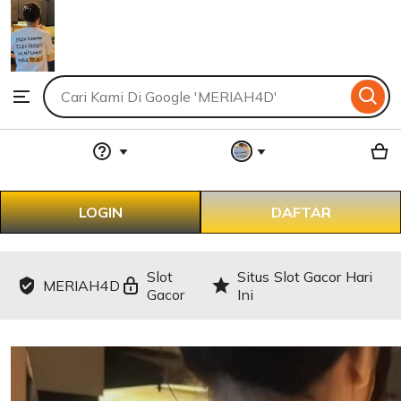
MERIAH4D
Skip
to
Search
ontent
Browse
for
items
or
shops
LOGIN
DAFTAR
Slot
Situs Slot Gacor Hari
MERIAH4D
Gacor
Ini