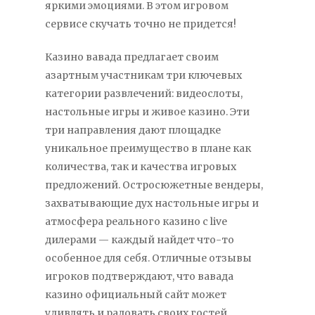
яркими эмоциями. В этом игровом
сервисе скучать точно не придется!
Казино вавада предлагает своим
азартным участникам три ключевых
категории развлечений: видеослоты,
настольные игры и живое казино. Эти
три направления дают площадке
уникальное преимущество в плане как
количества, так и качества игровых
предложений. Остросюжетные вендеры,
захватывающие дух настольные игры и
атмосфера реального казино с live
дилерами — каждый найдет что-то
особенное для себя. Отличные отзывы
игроков подтверждают, что вавада
казино официальный сайт может
удивлять и радовать своих гостей.