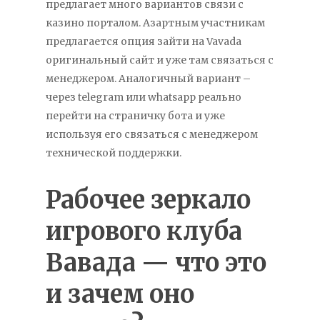
предлагает много вариантов связи с
казино порталом. Азартным участникам
предлагается опция зайти на Vavada
оригинальный сайт и уже там связаться с
менеджером. Аналогичный вариант –
через telegram или whatsapp реально
перейти на страничку бота и уже
используя его связаться с менеджером
технической поддержки.
Рабочее зеркало
игрового клуба
Вавада — что это
и зачем оно