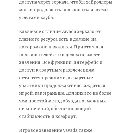
доступа через зеркала, чтобы хайроллеры
могли продолжать пользоваться всеми
услугами клуба.
Ключевое отличие vavada зеркало от
главного ресурса есть в домене, на
котором оно находится. При этом для
пользователей это в целом не имеет
значения. Все функции, интерфейс и
доступ к азартным развлечениям
остаются прежними, и азартные
участники продолжают наслаждаться
игрой, как и раньше. Для них это не более
чем простой метод обхода возможных
ограничений, обеспечивающий
стабильность и комфорт.
Игровое заведение Vavada также