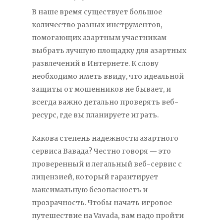
В наше время существует большое
количество разных инструментов,
помогающих азартным участникам
выбрать лучшую площадку для азартных
развлечений в Интернете. К слову
необходимо иметь ввиду, что идеальной
защиты от мошенников не бывает, и
всегда важно детально проверять веб-
ресурс, где вы планируете играть.
Какова степень надежности азартного
сервиса Вавада? Честно говоря — это
проверенный и легальный веб-сервис с
лицензией, который гарантирует
максимальную безопасность и
прозрачность. Чтобы начать игровое
путешествие на Vavada, вам надо пройти