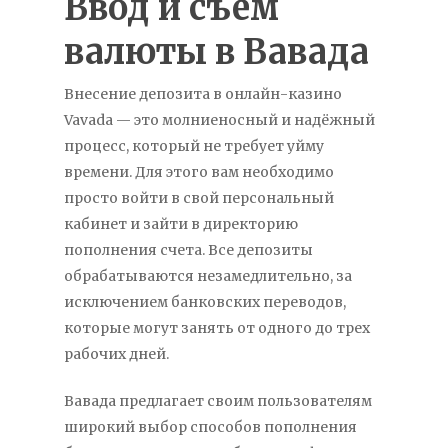
Ввод и съём
валюты в Вавада
Внесение депозита в онлайн-казино
Vavada — это молниеносный и надёжный
процесс, который не требует уйму
времени. Для этого вам необходимо
просто войти в свой персональный
кабинет и зайти в директорию
пополнения счета. Все депозиты
обрабатываются незамедлительно, за
исключением банковских переводов,
которые могут занять от одного до трех
рабочих дней.
Вавада предлагает своим пользователям
широкий выбор способов пополнения