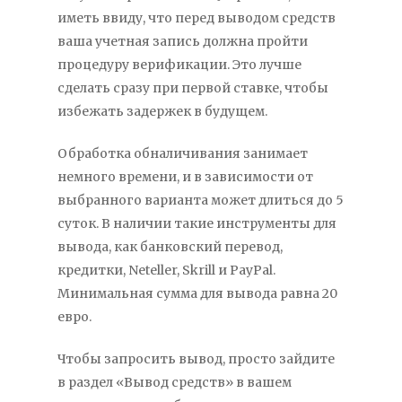
иметь ввиду, что перед выводом средств
ваша учетная запись должна пройти
процедуру верификации. Это лучше
сделать сразу при первой ставке, чтобы
избежать задержек в будущем.
Обработка обналичивания занимает
немного времени, и в зависимости от
выбранного варианта может длиться до 5
суток. В наличии такие инструменты для
вывода, как банковский перевод,
кредитки, Neteller, Skrill и PayPal.
Минимальная сумма для вывода равна 20
евро.
Чтобы запросить вывод, просто зайдите
в раздел «Вывод средств» в вашем