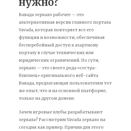
нужно?
Вавада зеркало рабочее — это
альтернативная версия главного портала
Vavada, которая повторяет все его
функции и возможности, обеспечивая
бесперебойный доступ к азартному
порталу в случае технических или
юридических ограничений. По сути,
зеркало — это своего рода «сестра-
близнец» оригинального веб-сайта
Вавада, предлагающая пользователям тот
же опыт, что и на основной платформе,
только на другом домене.
Зачем игровые клубы разрабатывают
зеркала? Рассмотрим Vavada зеркало на
сегодня как пример. Причин для этого