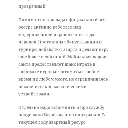
прозрачный.
Помимо этого, вавада официальный веб-
ресурс активно работает над
модернизацией игрового опыта для
игроков. Постоянные бонусы, акции и
турниры добавляют азарта и делают игру
еще более необычной. Мобильная версия
сайта предоставляет шанс играть в
любимые игровые автоматы в любое
время и в любом месте, не ограничиваясь
исключительно классическими
устройствами.
Отдельно надо вспомнить и про службу
поддержки Vavada казино виртуально. В
текущем году азартный ресурс