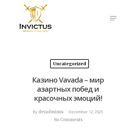
Skip
to
Menu
Close
main
Menu
content
Uncategorized
Казино Vavada – мир
азартных побед и
красочных эмоций!
By
December 12, 2025
devadminus
No Comments