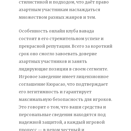
стилистикой и подходом, что даёт право
азартным участникам наслаждаться
множеством разных жанров и тем.
Особенность онлайн клуба вавада
состоит в его стремительном успехе и
прекрасной репутации. Всего за короткий
срок оно смогло завоевать доверие
азартных участников и занять
лидирующие позиции в своем сегменте.
Игровое заведение имеет лицензионное
соглашение Кюрасао, что подтверждает
его легитимность и гарантирует
максимальную безопасность для игроков.
Это говорит о том, что ваши средства и
персональные сведения находятся под
надежной защитой, а каждый игровой
процесс — в целом честный и