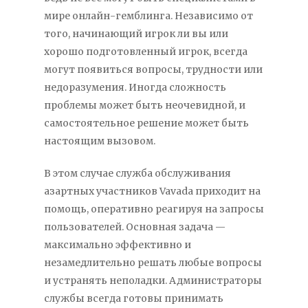
мире онлайн-гемблинга. Независимо от
того, начинающий игрок ли вы или
хорошо подготовленный игрок, всегда
могут появиться вопросы, трудности или
недоразумения. Иногда сложность
проблемы может быть неочевидной, и
самостоятельное решение может быть
настоящим вызовом.
В этом случае служба обслуживания
азартных участников Vavada приходит на
помощь, оперативно реагируя на запросы
пользователей. Основная задача —
максимально эффективно и
незамедлительно решать любые вопросы
и устранять неполадки. Администраторы
службы всегда готовы принимать