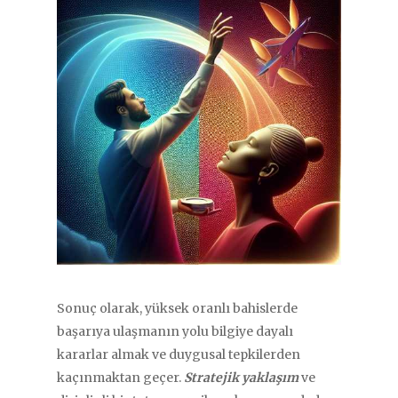
Sonuç olarak, yüksek oranlı bahislerde
başarıya ulaşmanın yolu bilgiye dayalı
kararlar almak ve duygusal tepkilerden
kaçınmaktan geçer.
Stratejik yaklaşım
ve