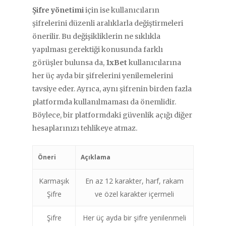
Şifre yönetimi
için ise kullanıcıların
şifrelerini düzenli aralıklarla değiştirmeleri
önerilir. Bu değişikliklerin ne sıklıkla
yapılması gerektiği konusunda farklı
görüşler bulunsa da,
1xBet
kullanıcılarına
her üç ayda bir şifrelerini yenilemelerini
tavsiye eder. Ayrıca, aynı şifrenin birden fazla
platformda kullanılmaması da önemlidir.
Böylece, bir platformdaki güvenlik açığı diğer
hesaplarınızı tehlikeye atmaz.
Öneri
Açıklama
Karmaşık
En az 12 karakter, harf, rakam
Şifre
ve özel karakter içermeli
Şifre
Her üç ayda bir şifre yenilenmeli