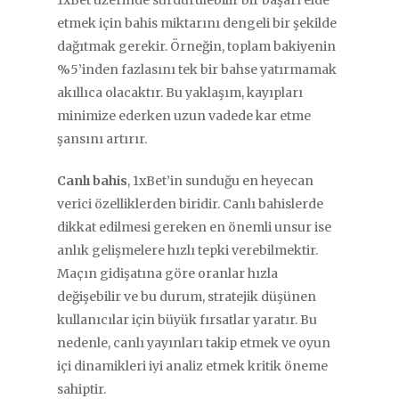
1xBet üzerinde sürdürülebilir bir başarı elde
etmek için bahis miktarını dengeli bir şekilde
dağıtmak gerekir. Örneğin, toplam bakiyenin
%5’inden fazlasını tek bir bahse yatırmamak
akıllıca olacaktır. Bu yaklaşım, kayıpları
minimize ederken uzun vadede kar etme
şansını artırır.
Canlı bahis
, 1xBet’in sunduğu en heyecan
verici özelliklerden biridir. Canlı bahislerde
dikkat edilmesi gereken en önemli unsur ise
anlık gelişmelere hızlı tepki verebilmektir.
Maçın gidişatına göre oranlar hızla
değişebilir ve bu durum, stratejik düşünen
kullanıcılar için büyük fırsatlar yaratır. Bu
nedenle, canlı yayınları takip etmek ve oyun
içi dinamikleri iyi analiz etmek kritik öneme
sahiptir.