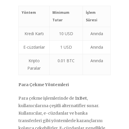
Yöntem
Minimum
İşlem
Tutar
Süresi
Kredi Kartı
10 USD
Anında
E-cüzdanlar
1 USD
Anında
Kripto
0.01 BTC
Anında
Paralar
Para Çekme Yöntemleri
Para çekme işlemlerinde de
1xBet
,
kullanıcılarına çeşitli alternatifler sunar.
Kullanıcılar, e-cüzdanlar ve banka
transferleri gibi yöntemlerle kazançlarını
kolayca çekebilirler. E-cüzdanlar genellikle