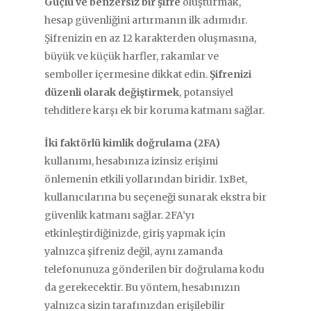
Güçlü ve benzersiz bir şifre
oluşturmak,
hesap güvenliğini artırmanın ilk adımıdır.
Şifrenizin en az 12 karakterden oluşmasına,
büyük ve küçük harfler, rakamlar ve
semboller içermesine dikkat edin.
Şifrenizi
düzenli olarak değiştirmek
, potansiyel
tehditlere karşı ek bir koruma katmanı sağlar.
İki faktörlü kimlik doğrulama (2FA)
kullanımı, hesabınıza izinsiz erişimi
önlemenin etkili yollarından biridir. 1xBet,
kullanıcılarına bu seçeneği sunarak ekstra bir
güvenlik katmanı sağlar. 2FA’yı
etkinleştirdiğinizde, giriş yapmak için
yalnızca şifreniz değil, aynı zamanda
telefonunuza gönderilen bir doğrulama kodu
da gerekecektir. Bu yöntem, hesabınızın
yalnızca sizin tarafınızdan erişilebilir