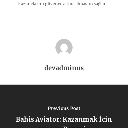
kazançlarını güvence altına almasını sağlar.
devadminus
Previous Post
Bahis Aviator: Kazanmak İcin