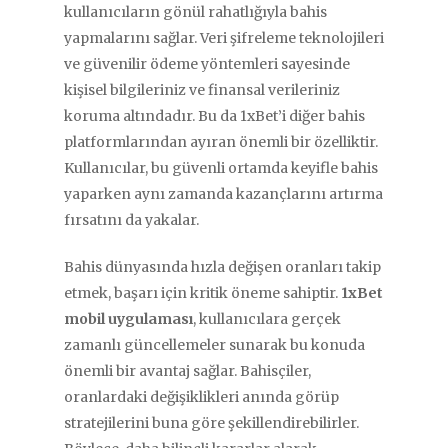
kullanıcıların gönül rahatlığıyla bahis
yapmalarını sağlar. Veri şifreleme teknolojileri
ve güvenilir ödeme yöntemleri sayesinde
kişisel bilgileriniz ve finansal verileriniz
koruma altındadır. Bu da 1xBet’i diğer bahis
platformlarından ayıran önemli bir özelliktir.
Kullanıcılar, bu güvenli ortamda keyifle bahis
yaparken aynı zamanda kazançlarını artırma
fırsatını da yakalar.
Bahis dünyasında hızla değişen oranları takip
etmek, başarı için kritik öneme sahiptir.
1xBet
mobil uygulaması
, kullanıcılara gerçek
zamanlı güncellemeler sunarak bu konuda
önemli bir avantaj sağlar. Bahisçiler,
oranlardaki değişiklikleri anında görüp
stratejilerini buna göre şekillendirebilirler.