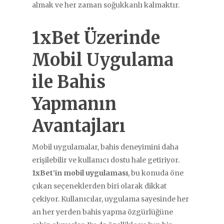
almak ve her zaman soğukkanlı kalmaktır.
1xBet Üzerinde
Mobil Uygulama
ile Bahis
Yapmanın
Avantajları
Mobil uygulamalar, bahis deneyimini daha
erişilebilir ve kullanıcı dostu hale getiriyor.
1xBet’in mobil uygulaması
, bu konuda öne
çıkan seçeneklerden biri olarak dikkat
çekiyor. Kullanıcılar, uygulama sayesinde her
an her yerden bahis yapma özgürlüğüne