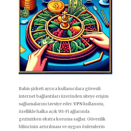
Bahis şirketi ayrıca kullanıcılara güvenli
internet bağlantıları üzerinden siteye erişim
sağlamalarını tavsiye eder.
VPN
kullanımı,
özellikle halka açık Wi-Fi ağlarında
gezinirken ekstra koruma sağlar. Güvenlik
bilincinin artırılması ve uygun önlemlerin