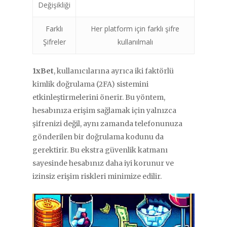
Değişikliği
Farklı
Her platform için farklı şifre
Şifreler
kullanılmalı
1xBet
, kullanıcılarına ayrıca iki faktörlü
kimlik doğrulama (2FA) sistemini
etkinleştirmelerini önerir. Bu yöntem,
hesabınıza erişim sağlamak için yalnızca
şifrenizi değil, aynı zamanda telefonunuza
gönderilen bir doğrulama kodunu da
gerektirir. Bu ekstra güvenlik katmanı
sayesinde hesabınız daha iyi korunur ve
izinsiz erişim riskleri minimize edilir.