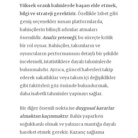
Yüksek oranlı bahislerde başarı elde etmek,
bilgi ve strateji gerektirir.
Özellikle 1xbet gibi
geniş seçenekler sunan platformlarda,
bahisçilerin bilinçli adımlar atmaları
önemlidir.
Analiz yeteneği
, bu süreçte kritik
bir rol oynar. Bahisçiler, takımların ve
oyuncuların performansını detaylı bir şekilde
incelemeli, istatistiklere dayalı tahminlerde
bulunmalıdır. Ayrıca, güncel haberleri takip
ederek sakatlıklar veya takım içi değişiklikler
gibi faktörleri göz önünde bulundurmak,
daha isabetli tahminler yapmayı sağlar.
Bir diğer önemli nokta ise
duygusal kararlar
almaktan kaçınmaktır
. Bahis yaparken
soğukkanlı olmak ve yalnızca mantığa dayalı
hareket etmek gerekir. Kazanç sağlama