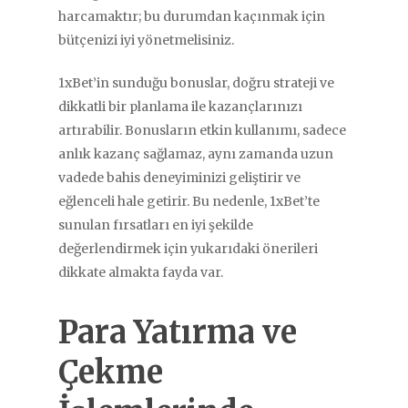
harcamaktır; bu durumdan kaçınmak için
bütçenizi iyi yönetmelisiniz.
1xBet’in sunduğu bonuslar, doğru strateji ve
dikkatli bir planlama ile kazançlarınızı
artırabilir. Bonusların etkin kullanımı, sadece
anlık kazanç sağlamaz, aynı zamanda uzun
vadede bahis deneyiminizi geliştirir ve
eğlenceli hale getirir. Bu nedenle, 1xBet’te
sunulan fırsatları en iyi şekilde
değerlendirmek için yukarıdaki önerileri
dikkate almakta fayda var.
Para Yatırma ve
Çekme