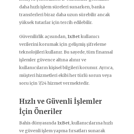
daha hızlı işlem süreleri sunarken, banka
transferleri biraz daha uzun sürebilir ancak
yüksek tutarlar için tercih edilebilir.
Güvenilirlik açısından,
1xBet
kullanıcı
verilerini korumak için gelişmiş şifreleme
teknolojileri kullanır. Bu sayede, tüm finansal
işlemler güvence altına alınır ve
kullanıcıların kişisel bilgileri korunur. Ayrıca,
müşteri hizmetleri ekibi her türlü sorun veya
soru için 7/24 hizmet vermektedir.
Hızlı ve Güvenli İşlemler
İçin Öneriler
Bahis dünyasında
1xBet
, kullanıcılarına hızlı
ve güvenli işlem yapma fırsatları sunarak